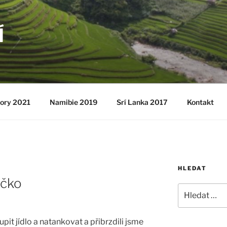
Í
ory 2021
Namibie 2019
Srí Lanka 2017
Kontakt
HLEDAT
ečko
Hledat:
it jídlo a natankovat a přibrzdili jsme