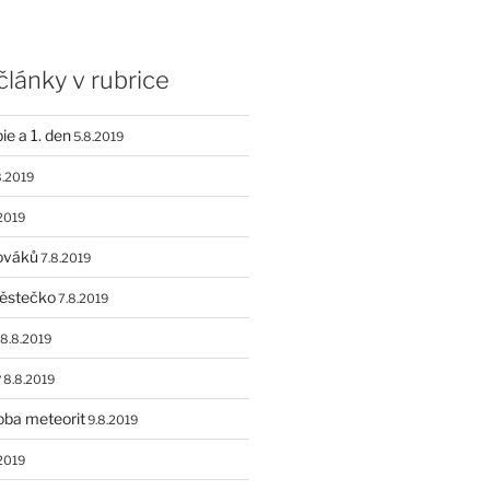
lánky v rubrice
e a 1. den
5.8.2019
8.2019
2019
ováků
7.8.2019
městečko
7.8.2019
8.8.2019
y
8.8.2019
oba meteorit
9.8.2019
2019