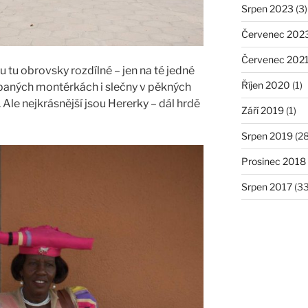
Srpen 2023
(3)
Červenec 202
Červenec 202
u tu obrovsky rozdílné – jen na té jedné
Říjen 2020
(1)
upaných montérkách i slečny v pěkných
Ale nejkrásnější jsou Hererky – dál hrdě
Září 2019
(1)
Srpen 2019
(28
Prosinec 2018
Srpen 2017
(33