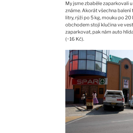
My jsme zbaběle zaparkovali u 
známe. Akorát všechna balení tu
litry, rýži po 5 kg, mouku po 20 
obchodem stojí klučina ve vest
zaparkovat, pak nám auto hlídal
(~16 Kč).