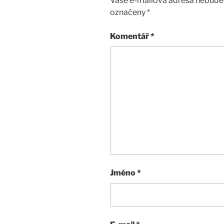
Vaše e-mailová adresa nebude 
označeny
*
Komentář
*
Jméno
*