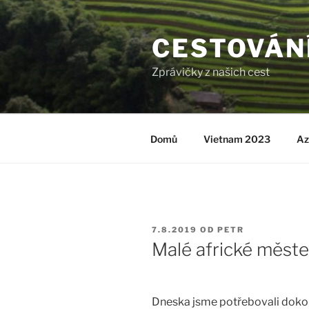
Přejít
k
CESTOVÁN
obsahu
webu
Zprávičky z našich cest
Domů
Vietnam 2023
Az
PUBLIKOVÁNO
7.8.2019
OD
PETR
Malé africké měst
Dneska jsme potřebovali dokoup