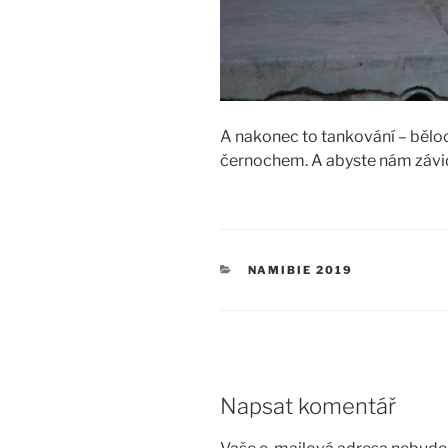
A nakonec to tankování – bělo
černochem. A abyste nám záviděl
RUBRIKY
NAMIBIE 2019
Napsat komentář