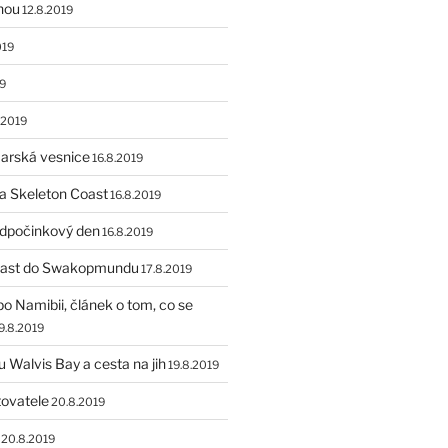
hou
12.8.2019
019
9
.2019
arská vesnice
16.8.2019
a Skeleton Coast
16.8.2019
odpočinkový den
16.8.2019
oast do Swakopmundu
17.8.2019
po Namibii, článek o tom, co se
9.8.2019
u Walvis Bay a cesta na jih
19.8.2019
ovatele
20.8.2019
20.8.2019