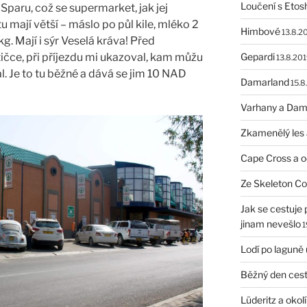
Loučení s Etos
Sparu, což se supermarket, jak jej
 mají větší – máslo po půl kile, mléko 2
Himbové
13.8.2
kg. Mají i sýr Veselá kráva! Před
ičce, při příjezdu mi ukazoval, kam můžu
Gepardi
13.8.201
. Je to tu běžné a dává se jim 10 NAD
Damarland
15.8
Varhany a Dam
Zkamenělý les 
Cape Cross a 
Ze Skeleton C
Jak se cestuje 
jinam nevešlo
1
Lodí po laguně 
Běžný den cest
Lüderitz a okolí