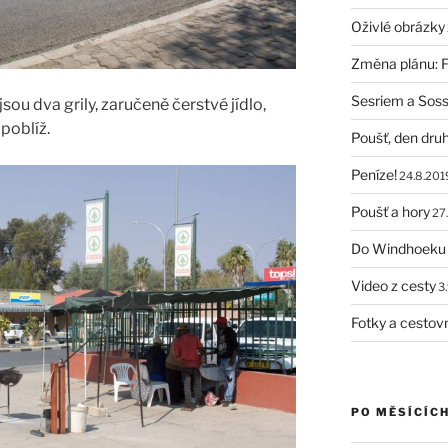
Oživlé obrázky
Změna plánu: F
Sesriem a Soss
ou dva grily, zaručeně čerstvé jídlo,
 poblíž.
Poušť, den dru
Peníze!
24.8.201
Poušť a hory
27.
Do Windhoeku
Video z cesty
3.
Fotky a cestovn
PO MĚSÍCÍC