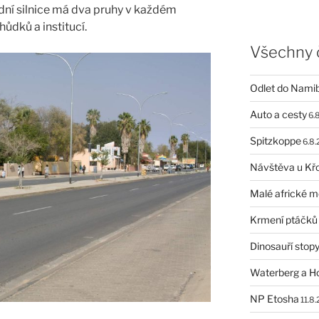
dní silnice má dva pruhy v každém
ůdků a institucí.
Všechny č
Odlet do Namibi
Auto a cesty
6.
Spitzkoppe
6.8.
Návštěva u Kř
Malé africké 
Krmení ptáčků
Dinosauří stop
Waterberg a H
NP Etosha
11.8.