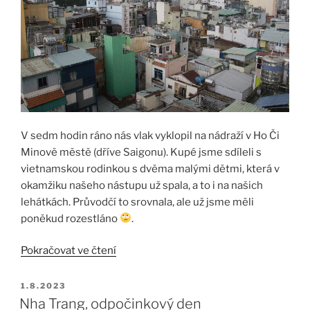
V sedm hodin ráno nás vlak vyklopil na nádraží v Ho Či
Minově městě (dříve Saigonu). Kupé jsme sdíleli s
vietnamskou rodinkou s dvěma malými dětmi, která v
okamžiku našeho nástupu už spala, a to i na našich
lehátkách. Průvodčí to srovnala, ale už jsme měli
poněkud rozestláno
.
„Saigon
Pokračovat ve čtení
až
nakonec“
PUBLIKOVÁNO
1.8.2023
Nha Trang, odpočinkový den