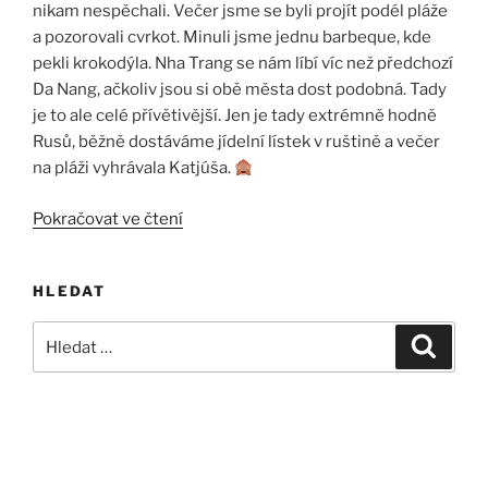
nikam nespěchali. Večer jsme se byli projít podél pláže
a pozorovali cvrkot. Minuli jsme jednu barbeque, kde
pekli krokodýla. Nha Trang se nám líbí víc než předchozí
Da Nang, ačkoliv jsou si obě města dost podobná. Tady
je to ale celé přívětivější. Jen je tady extrémně hodně
Rusů, běžně dostáváme jídelní lístek v ruštině a večer
na pláži vyhrávala Katjúša.
„Nha
Pokračovat ve čtení
Trang,
odpočinkový
HLEDAT
den“
Hledat:
Hledán