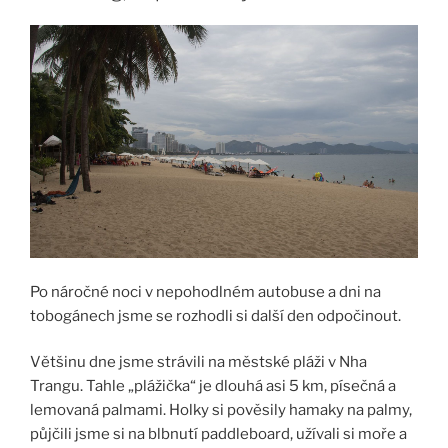
Po náročné noci v nepohodlném autobuse a dni na
tobogánech jsme se rozhodli si další den odpočinout.
Většinu dne jsme strávili na městské pláži v Nha
Trangu. Tahle „plážička“ je dlouhá asi 5 km, písečná a
lemovaná palmami. Holky si pověsily hamaky na palmy,
půjčili jsme si na blbnutí paddleboard, užívali si moře a