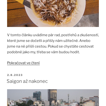
V tomto článku uvádíme pár rad, postřehů a zkušeností,
které jsme se dočetli a přišly nám užitečné. Anebo
jsme na ně přišli cestou. Pokud se chystáte cestovat
podobně jako my, třeba se vám budou hodit.
„Vietnam,
Pokračovat ve čtení
pár
postřehů
PUBLIKOVÁNO
2.8.2023
pro
Saigon až nakonec
další
cestovatele“