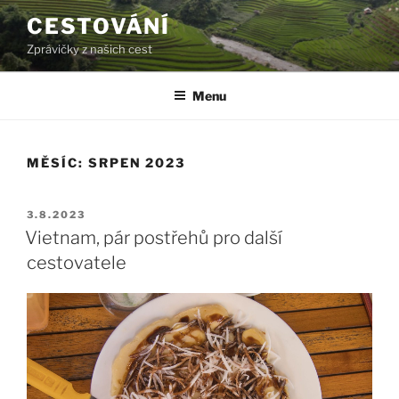
Přejít
CESTOVÁNÍ
k
Zprávičky z našich cest
obsahu
webu
Menu
MĚSÍC:
SRPEN 2023
PUBLIKOVÁNO
3.8.2023
Vietnam, pár postřehů pro další
cestovatele