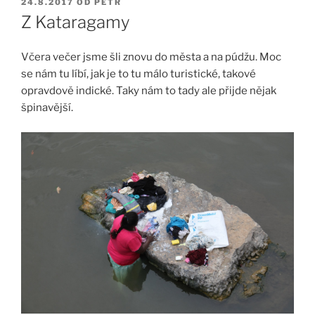
PUBLIKOVÁNO
24.8.2017
OD
PETR
Z Kataragamy
Včera večer jsme šli znovu do města a na púdžu. Moc
se nám tu líbí, jak je to tu málo turistické, takové
opravdově indické. Taky nám to tady ale přijde nějak
špinavější.