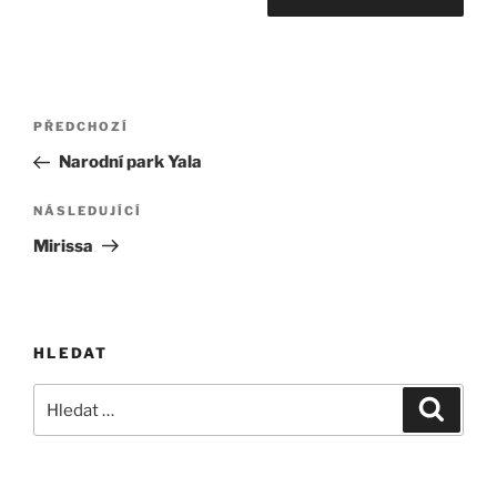
Navigace
Předchozí
PŘEDCHOZÍ
pro
příspěvek
Narodní park Yala
příspěvek
Následující
NÁSLEDUJÍCÍ
příspěvek
Mirissa
HLEDAT
Hledat:
Hledán