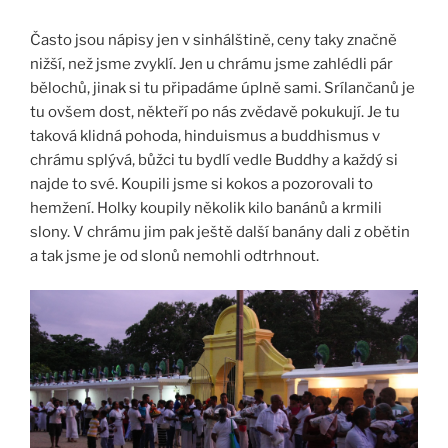
Často jsou nápisy jen v sinhálštině, ceny taky značně
nižší, než jsme zvyklí. Jen u chrámu jsme zahlédli pár
bělochů, jinak si tu připadáme úplně sami. Srílančanů je
tu ovšem dost, někteří po nás zvědavě pokukují. Je tu
taková klidná pohoda, hinduismus a buddhismus v
chrámu splývá, bůžci tu bydlí vedle Buddhy a každý si
najde to své. Koupili jsme si kokos a pozorovali to
hemžení. Holky koupily několik kilo banánů a krmili
slony. V chrámu jim pak ještě další banány dali z obětin
a tak jsme je od slonů nemohli odtrhnout.