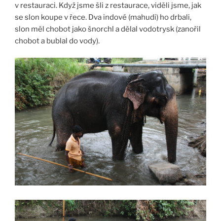
v restauraci. Když jsme šli z restaurace, viděli jsme, jak
se slon koupe v řece. Dva indové (mahudi) ho drbali,
slon měl chobot jako šnorchl a dělal vodotrysk (zanořil
chobot a bublal do vody).