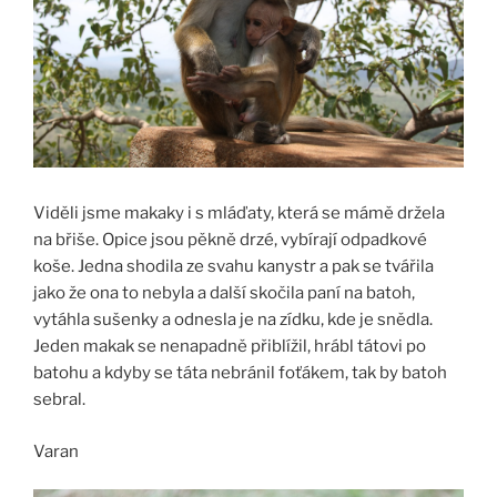
Viděli jsme makaky i s mláďaty, která se mámě držela
na břiše. Opice jsou pěkně drzé, vybírají odpadkové
koše. Jedna shodila ze svahu kanystr a pak se tvářila
jako že ona to nebyla a další skočila paní na batoh,
vytáhla sušenky a odnesla je na zídku, kde je snědla.
Jeden makak se nenapadně přiblížil, hrábl tátovi po
batohu a kdyby se táta nebránil foťákem, tak by batoh
sebral.
Varan