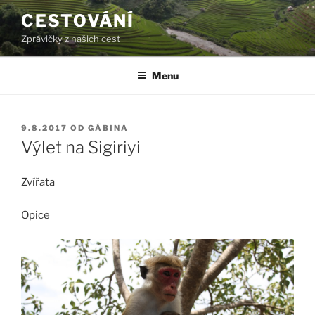
Přejít
CESTOVÁNÍ
k
Zprávičky z našich cest
obsahu
webu
Menu
PUBLIKOVÁNO
9.8.2017
OD
GÁBINA
Výlet na Sigiriyi
Zvířata
Opice