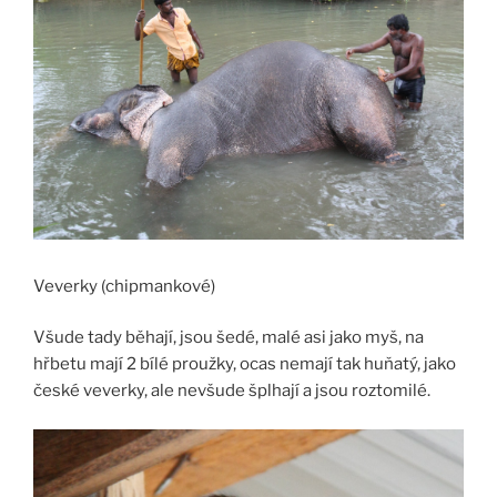
Veverky (chipmankové)
Všude tady běhají, jsou šedé, malé asi jako myš, na
hřbetu mají 2 bílé proužky, ocas nemají tak huňatý, jako
české veverky, ale nevšude šplhají a jsou roztomilé.