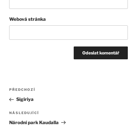
Webová stránka
Navigace
Předchozí
PŘEDCHOZÍ
pro
příspěvek
Sigiriya
příspěvek
Následující
NÁSLEDUJÍCÍ
příspěvek
Národní park Kaudalla