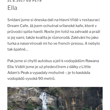
PUBLIKOVÁNO
21.8.2017
OD
PETR
Ella
Snídani jsme si dneska dali na hlavní třídě v restauraci
Dream Cafe. Já jsem ochutnal srílanské kafe, které v
průvodci spíše hanili. Roste jim totiž na zahradě a praží
si jej sami, takže kvalita je různorodá. Zalévání ho jako
turka a naservírovali mi ho ve french-pressu. A nebylo
tak špatné…
Pak jsme si chytli autobus a jeli k vodopádům Rawana
Ella. Viděli jsme je už předevčírem z dálky z Little
Adam’s Peak a vypadaly mohutně – je to kaskáda
vodopádů vysoká 90 metrů.