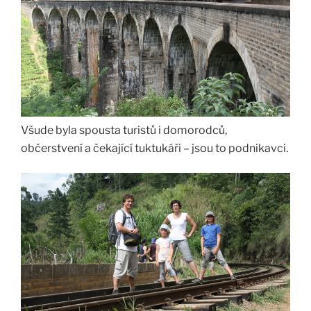
Všude byla spousta turistů i domorodců,
občerstvení a čekající tuktukáři – jsou to podnikavci.