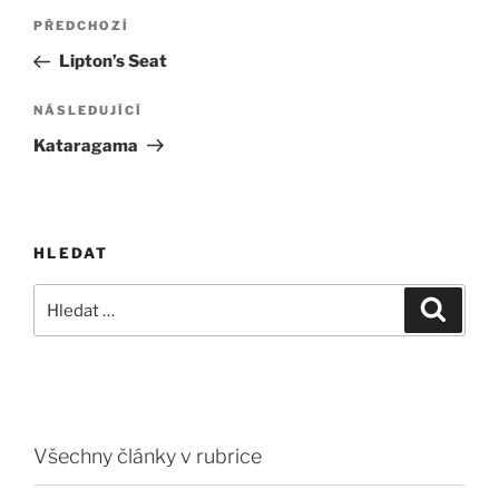
Navigace
Předchozí
PŘEDCHOZÍ
pro
příspěvek
Lipton’s Seat
příspěvek
Následující
NÁSLEDUJÍCÍ
příspěvek
Kataragama
HLEDAT
Hledat:
Hledán
Všechny články v rubrice