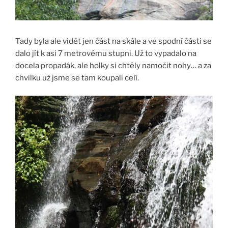
Tady byla ale vidět jen část na skále a ve spodní části se
dalo jít k asi 7 metrovému stupni. Už to vypadalo na
docela propadák, ale holky si chtěly namočit nohy… a za
chvilku už jsme se tam koupali celí.