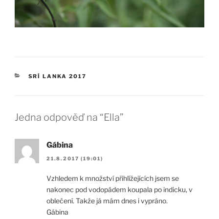
RUBRIKY
SRÍ LANKA 2017
Jedna odpověď na “Ella”
Gábina
21.8.2017 (19:01)
Vzhledem k množství přihlížejících jsem se
nakonec pod vodopádem koupala po indicku, v
oblečení. Takže já mám dnes i vypráno.
Gábina