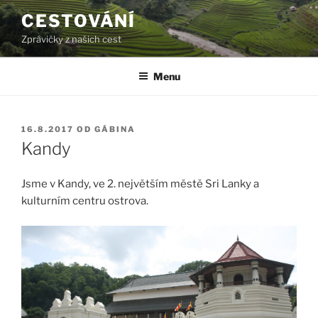
Přejít
CESTOVÁNÍ
k
Zprávičky z našich cest
obsahu
webu
Menu
PUBLIKOVÁNO
16.8.2017
OD
GÁBINA
Kandy
Jsme v Kandy, ve 2. největším městě Sri Lanky a
kulturním centru ostrova.