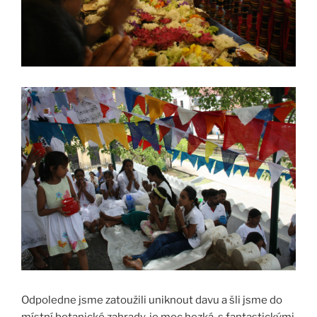
Odpoledne jsme zatoužili uniknout davu a šli jsme do
místní botanické zahrady, je moc hezká, s fantastickými