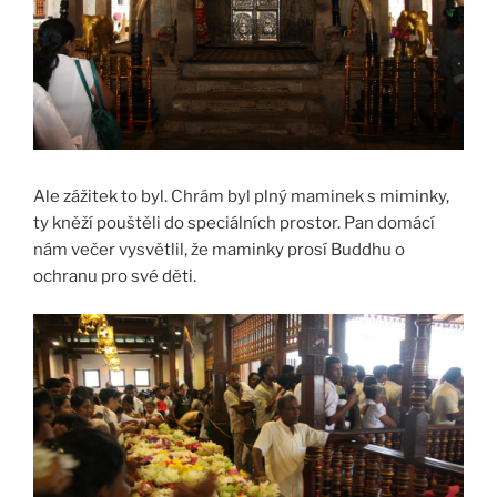
Ale zážitek to byl. Chrám byl plný maminek s miminky,
ty kněží pouštěli do speciálních prostor. Pan domácí
nám večer vysvětlil, že maminky prosí Buddhu o
ochranu pro své děti.