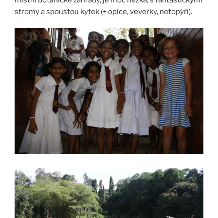
stromy a spoustou kytek (+ opice, veverky, netopýři).