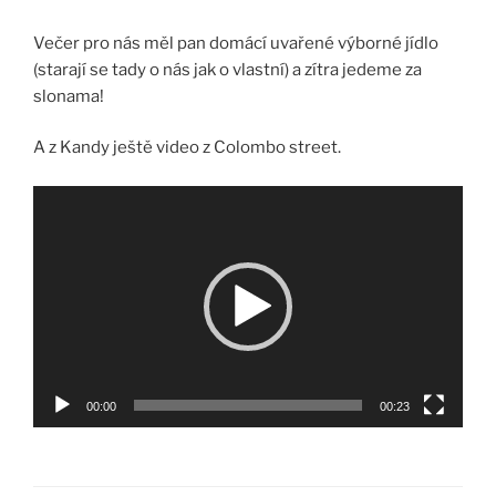
Večer pro nás měl pan domácí uvařené výborné jídlo
(starají se tady o nás jak o vlastní) a zítra jedeme za
slonama!
A z Kandy ještě video z Colombo street.
Video
přehrávač
00:00
00:23