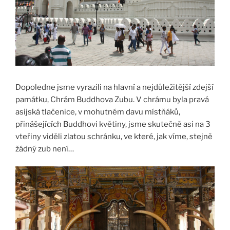
Dopoledne jsme vyrazili na hlavní a nejdůležitější zdejší
památku, Chrám Buddhova Zubu. V chrámu byla pravá
asijská tlačenice, v mohutném davu místňáků,
přinášejících Buddhovi květiny, jsme skutečně asi na 3
vteřiny viděli zlatou schránku, ve které, jak víme, stejně
žádný zub není…