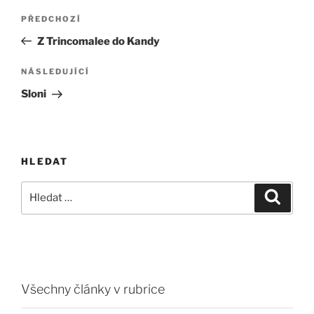
Navigace
Předchozí
PŘEDCHOZÍ
pro
příspěvek
Z Trincomalee do Kandy
příspěvek
Následující
NÁSLEDUJÍCÍ
příspěvek
Sloni
HLEDAT
Hledat:
Hledán
Všechny články v rubrice