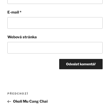
E-mail
*
Webová stránka
Navigace
Předchozí
PŘEDCHOZÍ
pro
příspěvek
Okolí Mu Cang Chai
příspěvek