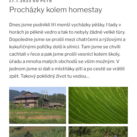
PUBLIKOVÁNO
17.7.2023
OD
PETR
Procházky kolem homestay
Dnes jsme podnikli tři menší vycházky pěšky. I tady v
horách je pěkně vedro a tak to nebyly žádné velké túry.
Dopoledne jsme se prošli mezi chatrčemi a rýžovými a
kukuřičnými políčky dolů k silnici. Tam jsme se chvíli
cachtali v řece a pak jsme prošli vesnicí kolem školy,
úřadu a mnoha malých obchodů se vším možným. V
jednom jsme si dali s místňáky pití a po cestě se vrátili
zpět. Takový poklidný život tu vedou…