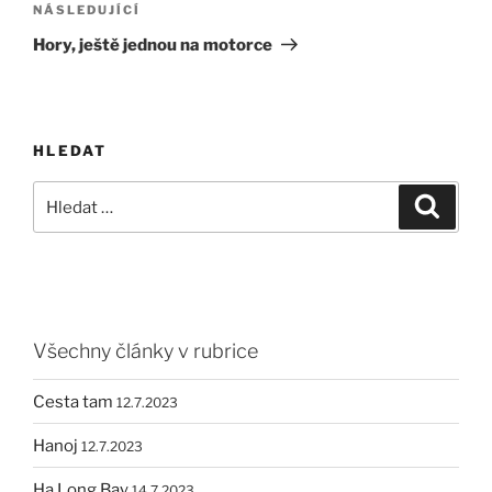
Následující
NÁSLEDUJÍCÍ
příspěvek
Hory, ještě jednou na motorce
HLEDAT
Hledat:
Hledán
Všechny články v rubrice
Cesta tam
12.7.2023
Hanoj
12.7.2023
Ha Long Bay
14.7.2023