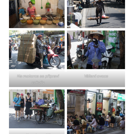
Na motorce se připraví
Vážení ovoce
cokoliv