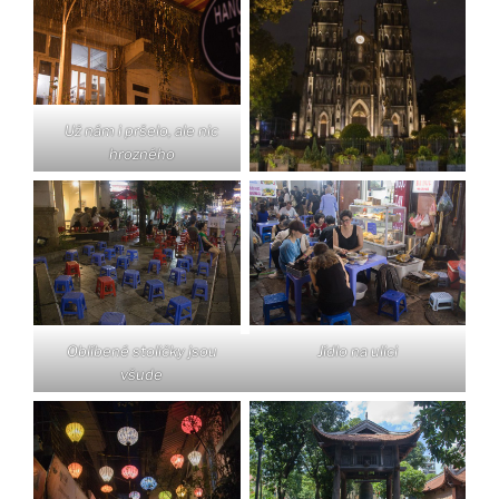
Už nám i pršelo, ale nic
hrozného
Oblíbené stoličky jsou
Jídlo na ulici
všude