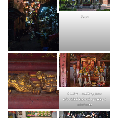
Zvon
Chrám – obětiny jsou
převážně balené výrobky z
obchodu