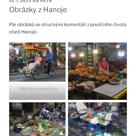
PUBLIKOVÁNO
15.7.2023
OD
PETR
Obrázky z Hanoje
Pár obrázků se stručnými komentáři z pouličního života
staré Hanoje.
Rikši jsou hlavně pro
turisty, místní mají motorky.