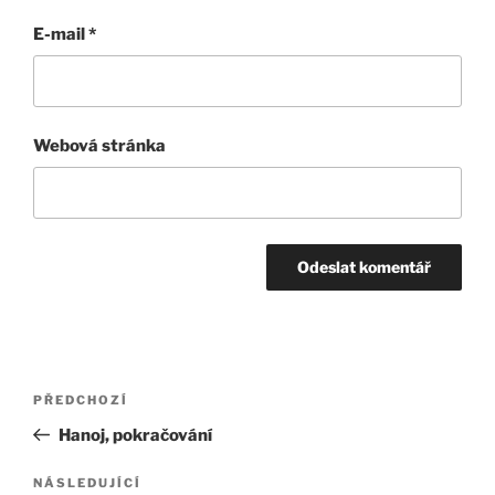
E-mail
*
Webová stránka
Navigace
Předchozí
PŘEDCHOZÍ
pro
příspěvek
Hanoj, pokračování
příspěvek
Následující
NÁSLEDUJÍCÍ