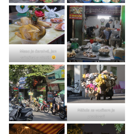
Maso je čerstvé, jen
zakejhat a uletět
Někde za vozíkem je
prodavač